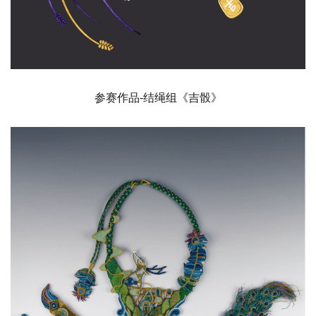
参赛作品-结绳组《吉骰》