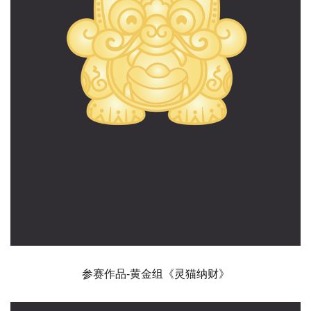
参赛作品-黄金组《灵猫纳财》