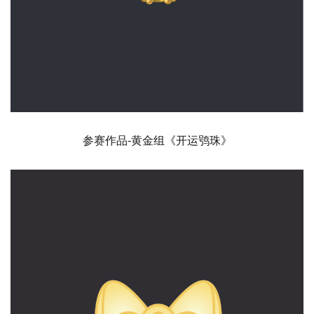
参赛作品-黄金组《开运鸮珠》