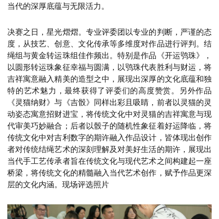
当代的深厚底蕴与无限活力。
决赛之日，星光熠熠。专业评委团以专业的判断，严谨的态
度，从技艺、创意、文化传承等多维度对作品进行评判。结
绳组与黄金转运珠组佳作频出。特别是作品《开运鸮珠》，
以圆形转运珠象征幸福与圆满，以鸮珠代表胜利与财运，将
吉祥寓意融入精美的造型之中，展现出深厚的文化底蕴和独
特的艺术魅力，最终获得了评委们的高度赞赏。另外作品
《灵猫纳财》与《吉骰》同样出彩且吸睛，前者以灵猫的灵
动姿态寓意招财进宝，将传统文化中对灵猫的吉祥寓意与现
代审美巧妙融合；后者以骰子的随机性象征着好运降临，将
传统文化中对吉利数字的期许融入作品设计，皆体现出创作
者对传统结绳艺术的深刻理解及对美好生活的期许，展现出
当代手工艺传承者旨在传统文化与现代艺术之间构建起一座
桥梁，将传统文化的精髓融入当代艺术创作，赋予作品更深
层的文化内涵。现场评选照片