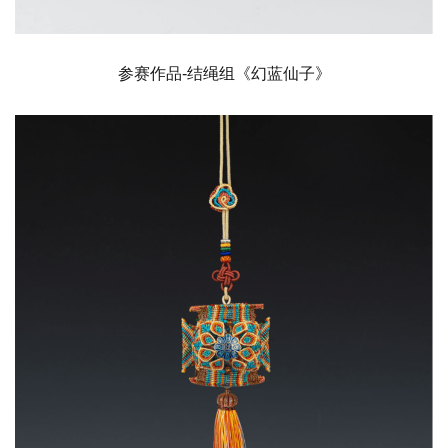
参赛作品-结绳组《幻蓝仙子》