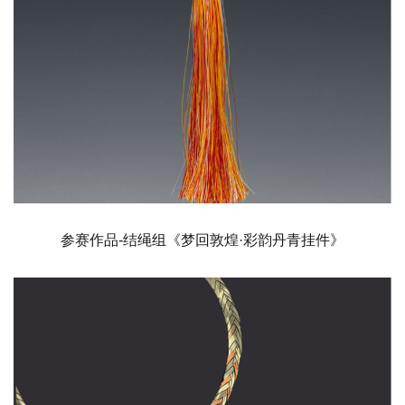
参赛作品-结绳组《梦回敦煌·彩韵丹青挂件》