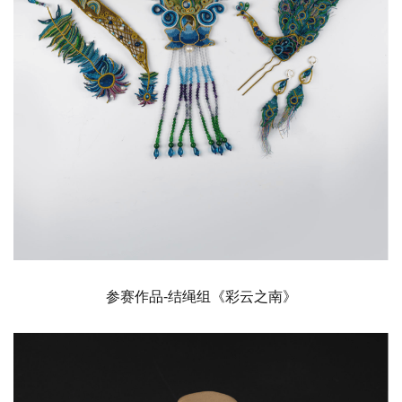
参赛作品-结绳组《彩云之南》