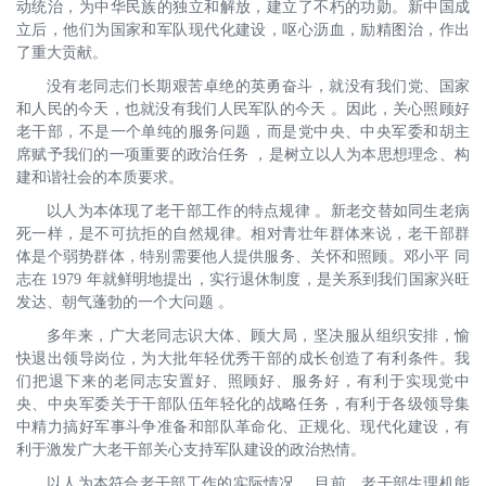
动统治，为中华民族的独立和解放，建立了不朽的功勋。新中国成
立后，他们为国家和军队现代化建设，呕心沥血，励精图治，作出
了重大贡献。
没有老同志们长期艰苦卓绝的英勇奋斗，就没有我们党、国家
和人民的今天，也就没有我们人民军队的今天 。因此，关心照顾好
老干部，不是一个单纯的服务问题，而是党中央、中央军委和胡主
席赋予我们的一项重要的政治任务 ，是树立以人为本思想理念、构
建和谐社会的本质要求。
以人为本体现了老干部工作的特点规律 。新老交替如同生老病
死一样，是不可抗拒的自然规律。相对青壮年群体来说，老干部群
体是个弱势群体，特别需要他人提供服务、关怀和照顾。邓小平 同
志在 1979 年就鲜明地提出，实行退休制度，是关系到我们国家兴旺
发达、朝气蓬勃的一个大问题 。
多年来，广大老同志识大体、顾大局，坚决服从组织安排，愉
快退出领导岗位，为大批年轻优秀干部的成长创造了有利条件。我
们把退下来的老同志安置好、照顾好、服务好，有利于实现党中
央、中央军委关于干部队伍年轻化的战略任务，有利于各级领导集
中精力搞好军事斗争准备和部队革命化、正规化、现代化建设，有
利于激发广大老干部关心支持军队建设的政治热情。
以人为本符合老干部工作的实际情况。 目前，老干部生理机能