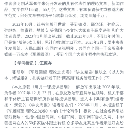
作者张明刚从军40年来公开发表的具有代表性的理论文章、新闻作
品、文学作品183篇、55万字。这些文章，有30多篇获奖或被选为教
学范文，部分文章被网络平台转载百余次、浏览量超千万 。
2022年10月，该书首版问世后，受到铁凝、邵华泽、孙晓云、
孙继炼、徐贵祥、樊希安 等我国当今文坛大家泰斗高度评价 和广大
读者喜爱。2023年1月即出第2版，截止2023年8月，不到1年时间，
已是第4版第6次印刷，累计印数超过12万本。2023年2月，团中央青
年发展部、人民出版社会同作者张明刚，共同向全国一千余所高中
赠阅一万余本《军履回望》，受到全国广大青年师生的热烈欢迎。
【 学习摘记 】/王振存
张明刚 《军履回望·理论之光卷》“讲义精选”板块之《以人为
本，竭诚服务，扎实做好老干部“两高期”服务管理工作》(下)
(本文原载《每月一课授课提纲》，解放军出版社 2008 年版。
为作者 2007 年 12 月 23 日，在原总政治部直属单位领导、机关干部
和干休所主官培训班所作辅导授课提纲。选入本书时有删节)编者
按： 亲爱的《学友周报》读者朋友们：2023年11月，本报连载了
《军履回望·理论之光卷》中的【十论写作】 板块，在社会各界引起
强烈反响：包括中国新闻网、中国军网、强军网军委机关网、中华
善德网在内的50多家媒体跟进转载;众多学友尤其是作者亲朋好友纷