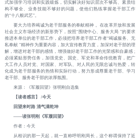
式加强学习培训和实践锻炼，切实解决好知识层次不够高、素质结
构不够全、业务技能不够好的问题，使他们熟练掌握老干部工作
的“十八般武艺”。
要大力培养竭诚为老干部服务的奉献精神 。在改革开放和发展
社会主义市场经济的新形势下，按照“围绕中心、服务大局 ”的要求
推进本单位的老干部工作，必须把培养老干部工作者“竭诚服务、无
私奉献 ”精神作为重要内容，加大宣传教育力度，加深对老干部的理
解，增进对老干部的感情，增强做好老干部工作的光荣感和自豪感 ;
必须紧贴形势任务，加强党史、国史、军史和革命传统教育，把广
大工作人员对党、对国家、对军队、对人民的无限忠诚与热爱，转
化成为老干部服务的热情和实际行动，努力形成尊重老干部、学习
老干部、服务老干部的浓厚氛围。
来源：《军履回望》张明刚自选集
【读者感言】 /今天
回望来时路 清气满乾坤
——读张明刚《军履回望》
作者：今天
从相识的那一天起，就一直称呼明刚局长，这个称谓保持了近