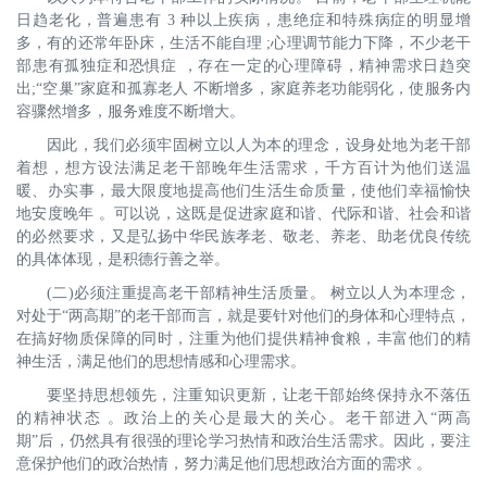
日趋老化，普遍患有 3 种以上疾病，患绝症和特殊病症的明显增
多，有的还常年卧床，生活不能自理 ;心理调节能力下降，不少老干
部患有孤独症和恐惧症 ，存在一定的心理障碍，精神需求日趋突
出;“空巢”家庭和孤寡老人 不断增多，家庭养老功能弱化，使服务内
容骤然增多，服务难度不断增大。
因此，我们必须牢固树立以人为本的理念，设身处地为老干部
着想，想方设法满足老干部晚年生活需求，千方百计为他们送温
暖、办实事，最大限度地提高他们生活生命质量，使他们幸福愉快
地安度晚年 。可以说，这既是促进家庭和谐、代际和谐、社会和谐
的必然要求，又是弘扬中华民族孝老、敬老、养老、助老优良传统
的具体体现，是积德行善之举。
(二)必须注重提高老干部精神生活质量。 树立以人为本理念，
对处于“两高期”的老干部而言，就是要针对他们的身体和心理特点，
在搞好物质保障的同时，注重为他们提供精神食粮，丰富他们的精
神生活，满足他们的思想情感和心理需求。
要坚持思想领先，注重知识更新，让老干部始终保持永不落伍
的精神状态 。政治上的关心是最大的关心。老干部进入“两高
期”后，仍然具有很强的理论学习热情和政治生活需求。因此，要注
意保护他们的政治热情，努力满足他们思想政治方面的需求 。