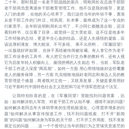
二十年。那时我是一名老干部战线的新兵，明刚局长在总政干部部
老干部局负责离退休干部教育管理工作。他不仅是我的领导，更是
入门的老师 ，在他的关心培养下，我们这些当年的年轻干事，逐渐
从老干部工作的门外汉，经风雨、长本事，最终成为了这一专业的
行家里手。去年听说明刚局长出书了，不少同仁都翘首企盼，还没
看到样书，仅仅看了目录，就觉得一定大受欢迎。这不仅是他多年
工作经验的总结，更是半生心血的结晶，还是人生感悟的凝炼，应
该说厚积薄发、博大精深、不可多得。 果不出所料，《军履回望》
一出版就好评如潮 。在休干系统被传阅被珍藏。有人拿它作为老干
部工作业务的工具书，有人把它当作行文办事的教科书，还有人视
它为启发年轻人积极向上、顽强拼搏的人生励志 书 。当前，军队老
干部工作进入深度“两高期”，如何一方面 用心用情地做好这些耄耋
老人的服务保障，另一方面 扎实细致地搞好老同志和身边人员的教
育管理是个难题，两者既对立统一，又联系发展，关键是要用用好
习近平新时代中国特色社会主义思想和习近平强军思想这个法宝。
让我特别欣喜的是，在《军履回望》里能找到问题答案 ，比
如：如何解决初入军营、对老干部工作认知不够、感情不深的问题?
如何解决老同志年大体弱带来的生理机能退化、心理需求增多的问
题?如何解决从事宣传报道工作，找不到问题线索、打不开“新闻
眼”的问题?如何解决身为军队机关干部，打不开工作局面、找不准发
展定位的问题 ……这一个个曾经让当年的我们为之苦恼失意迷茫的