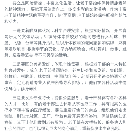
要立足陶冶情操，丰富文化生活，让老干部始终保持情趣盎然
的精神活力 。要把开展健康向上、多姿多彩的文化活动，作为丰富
老干部精神生活的重要内容，使“两高期”老干部始终保持旺盛的朝气
和活力。
一是要着眼身体状况，科学合理安排 。根据实际情况，开展喜
闻乐见的文体活动，组织身体素质较好的老同志进行乒乓球、投
篮、飞镖、台球等健身活动;组织身体较弱的老同志参加棋牌、麻将
等娱乐项目 ;根据季节的变化，举办纳凉晚会、练功舞剑、散步、跳
舞、迎春游艺会 等不同类型的活动。
二是要区分兴趣爱好，体现个性需要 。根据老干部的个人特长
和兴趣爱好，成立 老干部书画协会、钓鱼协会和京剧组、集邮组、
歌舞组、棋牌组、球类组、中国结组 等，定期召开座谈会协调活动
事宜，定期聘请专业人员来所指导和排练，让他们在各种活动中愉
悦身心，修身养性。
三是要发挥专业特长，提倡公益服务 。老干部群体有各种各样
的人才，比如，有的老干部过去长期从事医疗工作，具有很高的医
疗水平和丰富的医疗经验。要注重发挥他们的余热，组织他们走出
营院，到驻地社区、工厂、学校免费开展医疗咨询、保健防病知识
宣传，真正让他们做到老有所为 。老干部在发挥特长、服务他人和
社会的同时，也可以得到巨大的身心满足，重新焕发出生命光彩。