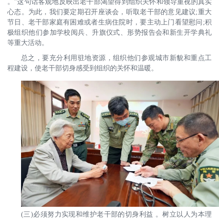
。”这句话客观地反映出老干部渴望得到组织关怀和领导重视的真实
心态。为此，我们要定期召开座谈会，听取老干部的意见建议;重大
节日、老干部家庭有困难或者生病住院时，要主动上门看望慰问;积
极组织他们参加学校阅兵、升旗仪式、形势报告会和新生开学典礼
等重大活动。
总之，要充分利用驻地资源，组织他们参观城市新貌和重点工
程建设，使老干部切身感受到组织的关怀和温暖。
(三)必须努力实现和维护老干部的切身利益 。树立以人为本理