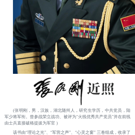
(张明刚，男，汉族，湖北随州人，研究生学历，中共党员，陆
军少将军衔。曾参战荣立战功、被评为“火线优秀共产党员”并在前线
由士兵直接破格提拔为军官 )
该书由“理论之光”、“军营之声”、“心灵之窗” 三卷组成，收录了