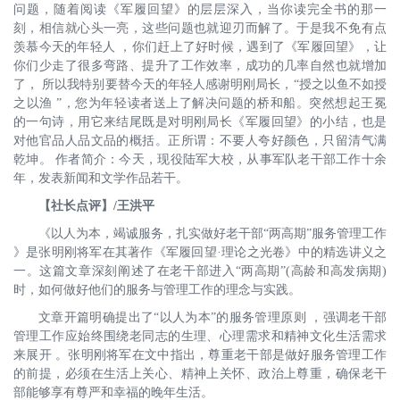
问题，随着阅读《军履回望》的层层深入，当你读完全书的那一
刻，相信就心头一亮，这些问题也就迎刃而解了。于是我不免有点
羡慕今天的年轻人 ，你们赶上了好时候，遇到了《军履回望》，让
你们少走了很多弯路、提升了工作效率，成功的几率自然也就增加
了， 所以我特别要替今天的年轻人感谢明刚局长，“授之以鱼不如授
之以渔 ”，您为年轻读者送上了解决问题的桥和船。突然想起王冕
的一句诗，用它来结尾既是对明刚局长《军履回望》的小结，也是
对他官品人品文品的概括。正所谓：不要人夸好颜色，只留清气满
乾坤。 作者简介：今天，现役陆军大校，从事军队老干部工作十余
年，发表新闻和文学作品若干。
【社长点评】/王洪平
《以人为本，竭诚服务，扎实做好老干部“两高期”服务管理工作
》是张明刚将军在其著作《军履回望·理论之光卷》中的精选讲义之
一。这篇文章深刻阐述了在老干部进入“两高期”(高龄和高发病期)
时，如何做好他们的服务与管理工作的理念与实践。
文章开篇明确提出了“以人为本”的服务管理原则 ，强调老干部
管理工作应始终围绕老同志的生理、心理需求和精神文化生活需求
来展开 。张明刚将军在文中指出，尊重老干部是做好服务管理工作
的前提，必须在生活上关心、精神上关怀、政治上尊重，确保老干
部能够享有尊严和幸福的晚年生活。