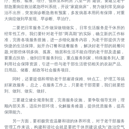
疗、抢救、输液、理疗、值班室和药房“六室一房”建设。要建立老干
部急重病症救治紧急呼叫系统，开设“家庭病床”，努力做到常见病诊
治不出所，突发病诊断急救有预案，多发病基本用药有保障，对重
大病症做到早发现、早诊断、早治疗。
二要把日常服务工作做深做细做实 。日常生活服务是干休所的
经常性工作。我们要针对老干部“两高期”的实际，确立新的工作标
准，完善各项服务措施，进一步细化服务内容，为老干部提供方便
快捷的生活保障。如开办订餐和送餐服务 ，解决好老干部的就餐问
题;对那些体弱多病、孤寡、独居和生活不能自理的老干部及遗孀，
要重点扶助 ，做到日常服务到位，重点服务到家，特殊服务到人;要
利用社会保障资源，引进一些与老干部生活密切相关的农副产品、
日用品、储蓄、邮政等社会服务项目。
同时，还要提倡和帮助老干部雇请保姆、钟点工、护理工等搞
好家政服务 。总之，在服务工作上，只要老干部需要，我们就要想
到、做到、做实、做好。
三要建立健全规章制度，完善服务设施 。要争取领导支持，理
顺内部关系，适应外部环境，化解服务难题，提供优质服务，提高
保障能力。
另一方面，要积极营造温馨和谐的休养环境 。对于老干部服务
管理工作来说，构建和谐社会就是要把干休所建设成为“政治空气