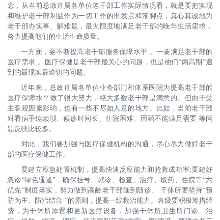
念，从当前总政直属各单位老干部工作实际情况看，就是要把实现
和维护老干部利益作为一切工作的出发点和落脚点，真心真诚地为
老干部办实事、解难题，最大限度地满足老干部的晚年生活需求，
努力提高他们的生活生命质量。
一方面，要不断提高老干部服务保障水平 。一要满足老干部的
医疗需求 。医疗保健是老干部最关心的问题，也是他们“两高期”遇
到的最现实最迫切的问题。
近年来，总政直属各单位业务部门和体系医院为提高老干部的
医疗保障水平做了很大努力，绝大多数老干部是满意的。但由于受
主客观因素影响，也有一些不尽如人意的地方。比如，当前老干部
对看病手续烦琐、候诊时间长、住院困难、用药不能满足需要 等问
题反映比较多。
对此，我们要加强与医疗保健机构的沟通，尽心尽力做好老干
部的医疗保健工作。
要建立应急处置机制，提高快速反应能力和抢救成功率;要建好
急诊“绿色通道”，确保挂号、就诊、检查、治疗、取药、住院等“六
优先”制度落实，努力做到高龄老干部随到随诊。 干休所要坚持“预
防为主、防治结合 ”的原则，提高一线救治能力。各级要积极筹措经
费，为干休所添置和更新医疗设备，加强干休所卫生所门诊、治