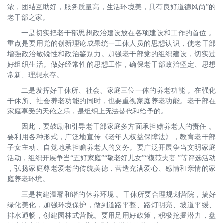
浓，团结互助好，服务质量高，生活环境美，具有良好道德风尚”的
老干部之家。
一是切实把老干部思想政治建设放在各项建设和工作的首位 。
重点是要用党的创新理论成果统一工休人员的思想认识，使老干部
增强政治敏锐性和政治鉴别力。加强老干部党的组织建设，切实过
好组织生活。做好经常性的思想工作，确保老干部政治坚定、思想
常新、理想永存。
二是发挥好干休所、社会、家庭三位一体的养老功能 。在强化
干休所、社会养老功能的同时，也要重视家庭养老功能。老干部在
家庭享受的天伦之乐，是组织上无法替代和给予的。
因此，要鼓励和引导老干部家庭多方面承担赡养老人的责任 。
要利用各种形式，广泛地宣传《老年人权益保障法》，教育老干部
子女主动、自觉地承担赡养老人的义务。要广泛开展争当文明家庭
活动，组织开展争当“五好家庭”“敬老好儿女”“模范夫妻 ”等评选活动
，弘扬家庭尊老爱老的传统美德，营造充满爱心、感情和亲情的家
庭养老环境。
三是构建温馨和谐的休养环境 。干休所要合理规划营院，搞好
绿化美化，加强环境保护，做到道路平整、路灯明亮、坡道平缓、
排水通畅，创建园林式营院。要用足用好政策，积极挖掘潜力，盘