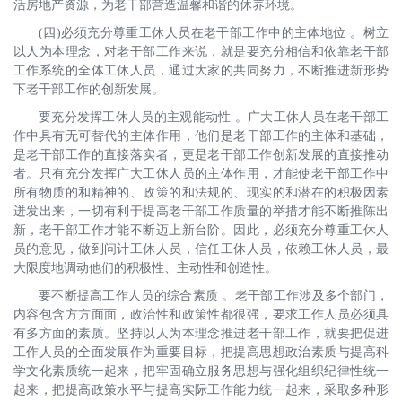
活房地产资源，为老干部营造温馨和谐的休养环境。
(四)必须充分尊重工休人员在老干部工作中的主体地位 。树立
以人为本理念，对老干部工作来说，就是要充分相信和依靠老干部
工作系统的全体工休人员，通过大家的共同努力，不断推进新形势
下老干部工作的创新发展。
要充分发挥工休人员的主观能动性 。广大工休人员在老干部工
作中具有无可替代的主体作用，他们是老干部工作的主体和基础，
是老干部工作的直接落实者，更是老干部工作创新发展的直接推动
者。只有充分发挥广大工休人员的主体作用，才能使老干部工作中
所有物质的和精神的、政策的和法规的、现实的和潜在的积极因素
迸发出来，一切有利于提高老干部工作质量的举措才能不断推陈出
新，老干部工作才能不断迈上新台阶。因此，必须充分尊重工休人
员的意见，做到问计工休人员，信任工休人员，依赖工休人员，最
大限度地调动他们的积极性、主动性和创造性。
要不断提高工作人员的综合素质 。老干部工作涉及多个部门，
内容包含方方面面，政治性和政策性都很强，要求工作人员必须具
有多方面的素质。坚持以人为本理念推进老干部工作，就要把促进
工作人员的全面发展作为重要目标，把提高思想政治素质与提高科
学文化素质统一起来，把牢固确立服务思想与强化组织纪律性统一
起来，把提高政策水平与提高实际工作能力统一起来，采取多种形