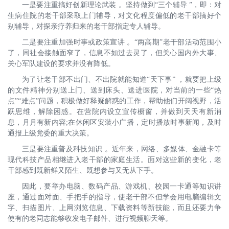
一是要注重搞好创新理论武装 。坚持做到“三个辅导 ”，即：对
生病住院的老干部采取上门辅导，对文化程度偏低的老干部搞好个
别辅导，对探亲疗养归来的老干部指定专人辅导。
二是要注重加强时事或政策宣讲 。“两高期”老干部活动范围小
了，同社会接触面窄了，信息不如过去灵了，但关心国内外大事、
关心军队建设的要求并没有降低。
为了让老干部不出门、不出院就能知道“天下事” ，就要把上级
的文件精神分别送上门、送到床头、送进医院，对当前的一些“热
点”“难点”问题，积极做好释疑解惑的工作，帮助他们开阔视野，活
跃思维，解除困惑。在营院内设立宣传橱窗，并做到天天有新消
息，月月有新内容;在休闲区安装小广播，定时播放时事新闻，及时
通报上级党委的重大决策。
三是要注重普及科技知识 。近年来，网络、多媒体、金融卡等
现代科技产品相继进入老干部的家庭生活。面对这些新的变化，老
干部感到既新鲜又陌生、既想参与又无从下手。
因此，要举办电脑、数码产品、游戏机、校园一卡通等知识讲
座，通过面对面、手把手的指导，使老干部不但学会用电脑编辑文
字、扫描图片、上网浏览信息、下载资料等新技能，而且还要力争
使有的老同志能够收发电子邮件、进行视频聊天等。