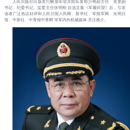
人民出版社出版发行解放军驻京部队某部少将副主任、党委副
书记、纪委书记、监委主任张明刚 自选文集《军履回望》后，引发
读者广泛热议好评和人民日报人民网、新华社、军报军网、光明日
报、中新社、中青报中青网 等军内外权威媒体 关注推介。