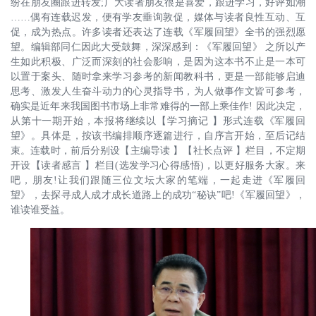
纷在朋友圈跟进转发;广大读者朋友很是喜爱，跟进学习，好评如潮
……偶有连载迟发，便有学友垂询敦促，媒体与读者良性互动、互
促，成为热点。许多读者还表达了连载《军履回望》全书的强烈愿
望。编辑部同仁因此大受鼓舞，深深感到：《军履回望》 之所以产
生如此积极、广泛而深刻的社会影响，是因为这本书不止是一本可
以置于案头、随时拿来学习参考的新闻教科书，更是一部能够启迪
思考、激发人生奋斗动力的心灵指导书，为人做事作文皆可参考，
确实是近年来我国图书市场上非常难得的一部上乘佳作! 因此决定，
从第十一期开始，本报将继续以【学习摘记 】形式连载《军履回
望》。具体是，按该书编排顺序逐篇进行，自序言开始，至后记结
束。连载时，前后分别设【主编导读 】【社长点评 】栏目，不定期
开设【读者感言 】栏目(选发学习心得感悟)，以更好服务大家。来
吧，朋友!让我们跟随三位文坛大家的笔端，一起走进《军履回
望》，去探寻成人成才成长道路上的成功“秘诀”吧!《军履回望》，
谁读谁受益。