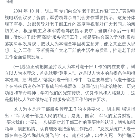
问题
2004 年 10 月，胡主席 专门向全军老干部工作暨“三先”表彰电
视电话会议发了贺信，军委领导亲自到会并作重要指示。这充分体
现了军委、总部领导对老干部工作的高度重视和对广大老同志的亲
切关怀。根据胡主席和军委领导的指示要求，当前和今后一个时
期，做好老干部“两高期”服务管理工作，就是要结合深入学习和贯彻
落实科学发展观，把以人为本理念牢固树立起来，使之真正进入思
想、进入工作，不断提高广大老干部的生活生命质量，推进老干部
工作全面健康发展 。
(一)必须正确把握坚持以人为本对老干部工作的内在要求 。树
立以人为本理念，首先就要“尊重人”。这是以人为本的前提条件和根
本准则。把“尊重人”落实到老干部工作中，就是要尊重军队老干部这
个在特殊历史条件下形成的特殊群体，尊重他们的政治地位、历史
功绩和革命精神，学习他们的光荣传统、优良作风和人格魅力 ，这
是坚持以人为本做好老干部服务管理工作的内在要求。
以人为本是老干部服务管理工作的本质要求 。胡主席 强调指
出：“军队老干部是人民的功臣，是党、国家、军队的宝贵财富。
”要求我们：“要进一步提高对老干部工作的重要性的认识，切实加强
领导，满腔热情、认真细致地把这项工作做好。 ”总政系统广大老干
部在白色恐怖和战火纷飞的年代，南征北战，出生入死，为推翻反