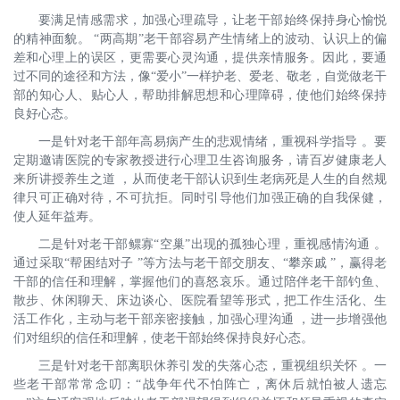
要满足情感需求，加强心理疏导，让老干部始终保持身心愉悦
的精神面貌。 “两高期”老干部容易产生情绪上的波动、认识上的偏
差和心理上的误区，更需要心灵沟通，提供亲情服务。因此，要通
过不同的途径和方法，像“爱小”一样护老、爱老、敬老，自觉做老干
部的知心人、贴心人，帮助排解思想和心理障碍，使他们始终保持
良好心态。
一是针对老干部年高易病产生的悲观情绪，重视科学指导 。要
定期邀请医院的专家教授进行心理卫生咨询服务，请百岁健康老人
来所讲授养生之道 ，从而使老干部认识到生老病死是人生的自然规
律只可正确对待，不可抗拒。同时引导他们加强正确的自我保健，
使人延年益寿。
二是针对老干部鳏寡“空巢”出现的孤独心理，重视感情沟通 。
通过采取“帮困结对子 ”等方法与老干部交朋友、“攀亲戚 ”，赢得老
干部的信任和理解，掌握他们的喜怒哀乐。通过陪伴老干部钓鱼、
散步、休闲聊天、床边谈心、医院看望等形式，把工作生活化、生
活工作化，主动与老干部亲密接触，加强心理沟通 ，进一步增强他
们对组织的信任和理解，使老干部始终保持良好心态。
三是针对老干部离职休养引发的失落心态，重视组织关怀 。一
些老干部常常念叨：“战争年代不怕阵亡，离休后就怕被人遗忘