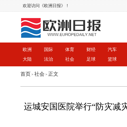
欢迎访问《欧洲日报》！
欧洲
国际
体育
财经
汽车
大陆
法治
社会
足球
篮球
首页
社会
正文
>
>
运城安国医院举行“防灾减