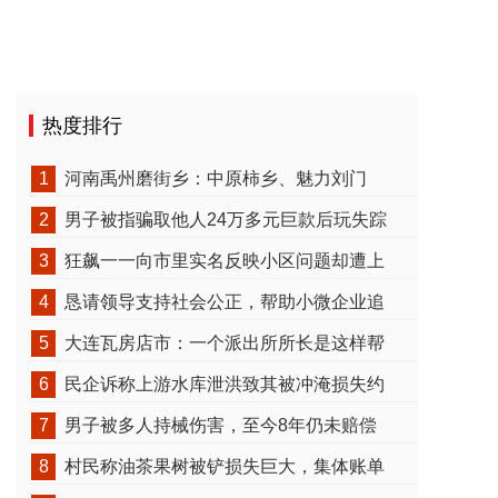
热度排行
1
河南禹州磨街乡：中原柿乡、魅力刘门
2
男子被指骗取他人24万多元巨款后玩失踪
3
狂飙一一向市里实名反映小区问题却遭上
4
恳请领导支持社会公正，帮助小微企业追
5
大连瓦房店市：一个派出所所长是这样帮
6
民企诉称上游水库泄洪致其被冲淹损失约
7
男子被多人持械伤害，至今8年仍未赔偿
8
村民称油茶果树被铲损失巨大，集体账单