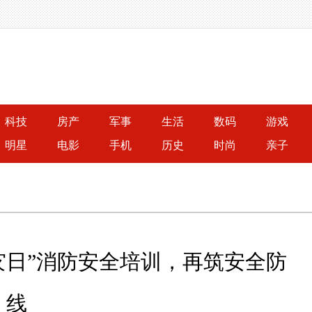
科技
房产
军事
生活
数码
游戏
明星
电影
手机
历史
时尚
亲子
灾日”消防安全培训，再筑安全防
线