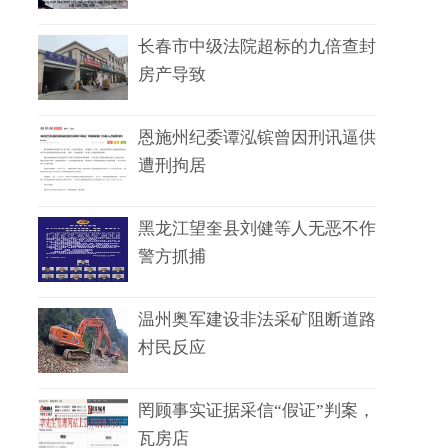
长春市中级法院超标的九倍查封
房产导致
恩施州纪委谭泓镔曾因刑讯逼供
遭刑拘居
黑龙江望奎县刘健等人无恶不作
警方抓捕
温州奥军建设非法采矿阻断道路
村民反应
罔顾事实证据采信“假证”判案，
瓦房店