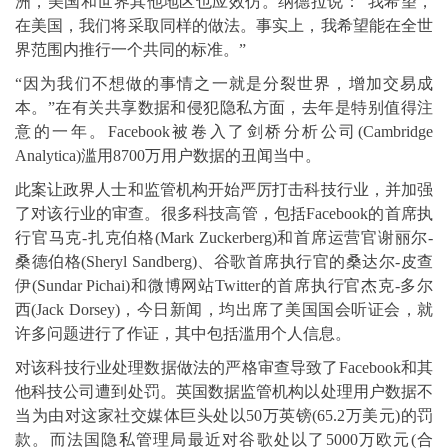
洲，美国和世界其他地区也应效仿。纳德拉说：“我希望，
在美国，我们将采取同样的做法。事实上，我希望能在全世
界范围内推行一个共同的标准。”
“因为我们不想做的事情之一就是分裂世界，增加交易成
本。”在有关共享数据和侵犯隐私方面，去年是特别值得注
意的一年。Facebook被卷入了剑桥分析公司(Cambridge
Analytica)滥用8700万用户数据的丑闻当中。
此案让政界人士和监管机构开始严厉打击科技行业，并加强
了对该行业的审查。很多科技高管，包括Facebook的首席执
行官马克-扎克伯格(Mark Zuckerberg)和首席运营官谢丽尔-
桑德伯格(Sheryl Sandberg)、谷歌首席执行官的桑达尔-皮查
伊(Sundar Pichai)和微博网站Twitter的首席执行官杰克-多尔
西(Jack Dorsey)，今日新闻，均出席了美国国会听证会，就
许多问题进行了作证，其中包括滥用个人信息。
对该科技行业处理数据做法的严格审查导致了Facebook和其
他科技公司遭到处罚。英国数据监管机构以处理用户数据不
当为由对这家社交媒体巨头处以50万英镑(65.2万美元)的罚
款。而法国隐私管理局最近对谷歌处以了5000万欧元(合